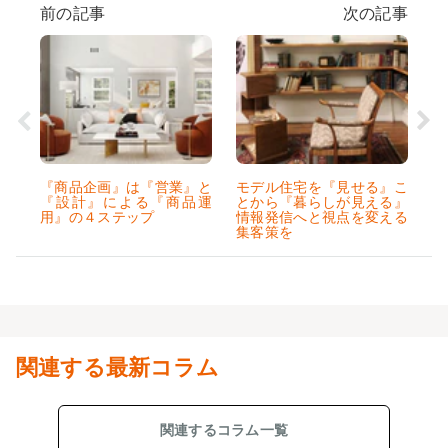
前の記事
次の記事
『商品企画』は『営業』と
モデル住宅を『見せる』こ
『設計』による『商品運
とから『暮らしが見える』
用』の４ステップ
情報発信へと視点を変える
集客策を
関連する最新コラム
関連するコラム一覧