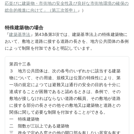
応並びに建築物・市街地の安全性及び良好な市街地環境の確保の
総合的推進に向けて」（第三次答申）
』）
特殊建築物の場合
『
建築基準法
』第43条第3項では、建築基準法上の特殊建築物に
おいて、敷地と道路に接する道路の長さを、地方公共団体の条例
によって制限を付加できると明記しています。
第四十三条
３ 地方公共団体は、次の各号のいずれかに該当する建築
物について、その用途、規模又は位置の特殊性により、第
一項の規定によつては避難又は通行の安全の目的を十分に
達成することが困難であると認めるときは、条例で、その
敷地が接しなければならない道路の幅員、その敷地が道路
に接する部分の長さその他その敷地又は建築物と道路との
関係に関して必要な制限を付加することができる。
一 特殊建築物
二 階数が三以上である建築物
三 政令で定める窓その他の開口部を有しない居室を有す