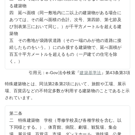
る建築物
四 延べ面積（同一敷地内に二以上の建築物がある場合に
あつては、その延べ面積の合計。次号、第四節、第七節及
び別表第三において同じ。）が千平方メートルを超える建
築物
五 その敷地が袋路状道路（その一端のみが他の道路に接
続したものをいう。）にのみ接する建築物で、延べ面積が
百五十平方メートルを超えるもの（一戸建ての住宅を除
く。）
引用元：e-Gov法令検索『
建築基準法
』第43条第3項
特殊建築物とは、同法第2条第2項において、旅館や工場、展示
場、百貨店などの不特定多数が利用する建築物のことであると示
されています。
第二条
二 特殊建築物 学校（専修学校及び各種学校を含む。以
下同様とする。）、体育館、病院、劇場、観覧場、集会
場、展示場、百貨店、市場、ダンスホール、遊技場、公衆