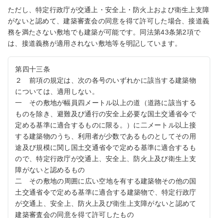
ただし、特定行政庁が交通上・安全上・防火上および衛生上支障
がないと認めて、建築審査会の同意を得て許可した場合、接道義
務を満たさない敷地でも建築が可能です。同法第43条第2項で
は、接道義務が適用されない敷地等を明記しています。
第四十三条
２ 前項の規定は、次の各号のいずれかに該当する建築物
については、適用しない。
一 その敷地が幅員四メートル以上の道（道路に該当する
ものを除き、避難及び通行の安全上必要な国土交通省令で
定める基準に適合するものに限る。）に二メートル以上接
する建築物のうち、利用者が少数であるものとしてその用
途及び規模に関し国土交通省令で定める基準に適合するも
ので、特定行政庁が交通上、安全上、防火上及び衛生上支
障がないと認めるもの
二 その敷地の周囲に広い空地を有する建築物その他の国
土交通省令で定める基準に適合する建築物で、特定行政庁
が交通上、安全上、防火上及び衛生上支障がないと認めて
建築審査会の同意を得て許可したもの