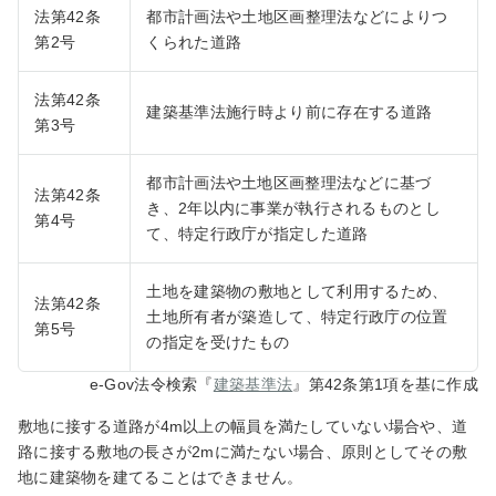
法第42条
都市計画法や土地区画整理法などによりつ
第2号
くられた道路
法第42条
建築基準法施行時より前に存在する道路
第3号
都市計画法や土地区画整理法などに基づ
法第42条
き、2年以内に事業が執行されるものとし
第4号
て、特定行政庁が指定した道路
土地を建築物の敷地として利用するため、
法第42条
土地所有者が築造して、特定行政庁の位置
第5号
の指定を受けたもの
e-Gov法令検索『
建築基準法
』第42条第1項を基に作成
敷地に接する道路が4m以上の幅員を満たしていない場合や、道
路に接する敷地の長さが2mに満たない場合、原則としてその敷
地に建築物を建てることはできません。