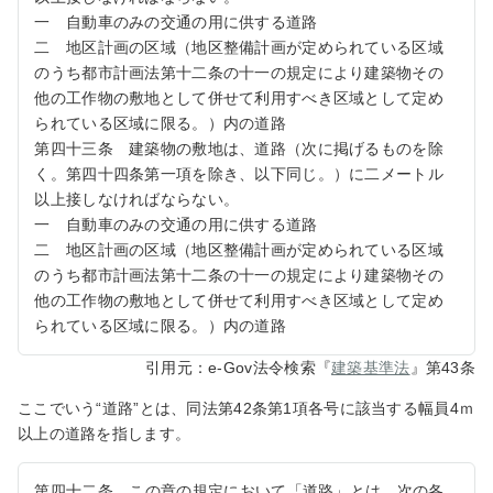
一 自動車のみの交通の用に供する道路
二 地区計画の区域（地区整備計画が定められている区域
のうち都市計画法第十二条の十一の規定により建築物その
他の工作物の敷地として併せて利用すべき区域として定め
られている区域に限る。）内の道路
第四十三条 建築物の敷地は、道路（次に掲げるものを除
く。第四十四条第一項を除き、以下同じ。）に二メートル
以上接しなければならない。
一 自動車のみの交通の用に供する道路
二 地区計画の区域（地区整備計画が定められている区域
のうち都市計画法第十二条の十一の規定により建築物その
他の工作物の敷地として併せて利用すべき区域として定め
られている区域に限る。）内の道路
引用元：e-Gov法令検索『
建築基準法
』第43条
ここでいう“道路”とは、同法第42条第1項各号に該当する幅員4ｍ
以上の道路を指します。
第四十二条 この章の規定において「道路」とは、次の各