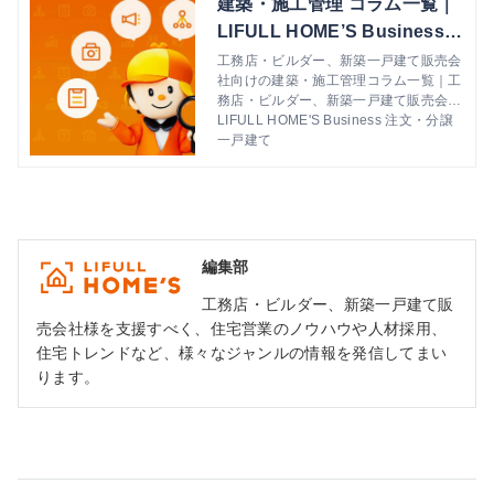
建築・施工管理 コラム一覧｜
LIFULL HOME’S Business
注文・分譲一戸建て｜工務
工務店・ビルダー、新築一戸建て販売会
社向けの建築・施工管理コラム一覧｜工
店・ビルダー、新築一戸建て
務店・ビルダー、新築一戸建て販売会社
販売会社向け業務支援ポータ
向けの業務支援サービスを探せるポータ
LIFULL HOME'S Business 注文・分譲
ル｜ライフルホームズの集
ルサイト。集客から成約まで様々なサー
一戸建て
ビスをご紹介。是非、貴社の業務課題解
客・販促・営業・人材確保
決のためにLIFULL HOME’S Business
注文・分譲一戸建てをご活用ください
編集部
工務店・ビルダー、新築一戸建て販
売会社様を支援すべく、住宅営業のノウハウや人材採用、
住宅トレンドなど、様々なジャンルの情報を発信してまい
ります。