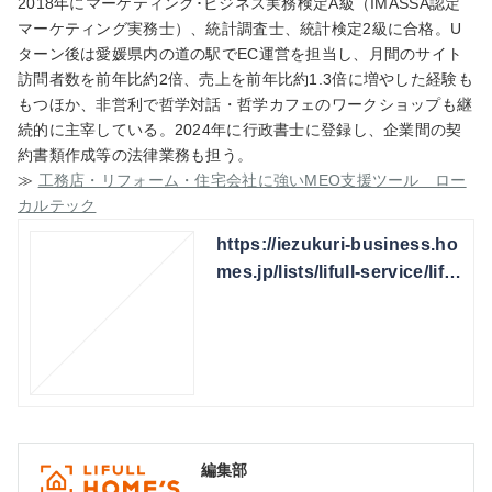
2018年にマーケティング･ビジネス実務検定A級（IMASSA認定
マーケティング実務士）、統計調査士、統計検定2級に合格。U
ターン後は愛媛県内の道の駅でEC運営を担当し、月間のサイト
訪問者数を前年比約2倍、売上を前年比約1.3倍に増やした経験も
もつほか、非営利で哲学対話・哲学カフェのワークショップも継
続的に主宰している。2024年に行政書士に登録し、企業間の契
約書類作成等の法律業務も担う。
≫
工務店・リフォーム・住宅会社に強いMEO支援ツール ロー
カルテック
https://iezukuri-business.ho
mes.jp/lists/lifull-service/liful
l-service-00004
編集部