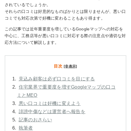
されているでしょうか。
それらの口コミは好意的なものばかりとは限りませんが、悪い口
コミでも対応次第で好機に変わることもあり得ます。
この記事では近年重要度を増しているGoogleマップへの対応を
中心に、工務店等が悪い口コミに対応する際の注意点や適切な対
応方法について解説します。
目次
[非表示]
1.
見込み顧客は必ず口コミを目にする
2.
住宅業界で重要度を増すGoogleマップの口コ
ミとMEO
3.
悪い口コミは好機に変えよう
4.
誹謗中傷などは運営者へ報告を
5.
記事のおさらい
6.
執筆者