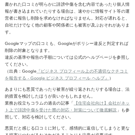
書かれた口コミが明らかに誹謗中傷を含む内容であったり個人情
報が書き込まれていたりする場合は、速やかに情報サイト等の運
営者に報告し削除を求めなければなりません。対応が遅れると、
自社だけでなく他の顧客や関係者にも被害が及ぶおそれがありま
す。
Googleマップの口コミも、Googleがポリシー違反と判定すれば
削除の対象となります。
違反の基準や報告の手順については公式のヘルプページを参照し
てください。
（出典：Google
『ビジネス プロフィール上の不適切なクチコミ
を報告する - Google ビジネス プロフィール ヘルプ』
）
あまりにも悪質であったり被害が繰り返されたりする場合は、法
的措置を検討したほうが良いかもしれません。
業務お役立ちコラムの過去の記事「
【住宅会社向け】会社がネッ
ト上で誹謗中傷を受けた際の対応・対策について徹底解説
」も参
照して、対応を検討してください。
悪質だと感じる口コミに対して、感情的に返信してしまうと更な