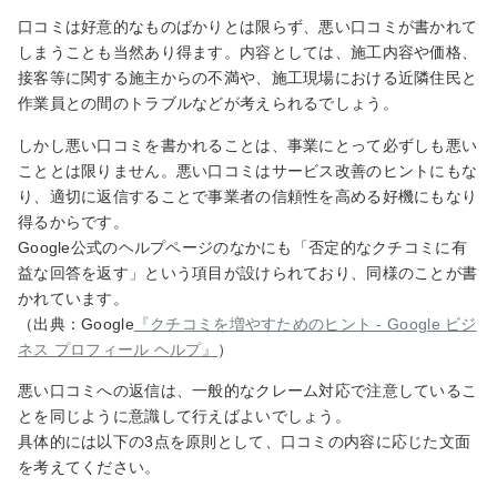
口コミは好意的なものばかりとは限らず、悪い口コミが書かれて
しまうことも当然あり得ます。内容としては、施工内容や価格、
接客等に関する施主からの不満や、施工現場における近隣住民と
作業員との間のトラブルなどが考えられるでしょう。
しかし悪い口コミを書かれることは、事業にとって必ずしも悪い
こととは限りません。悪い口コミはサービス改善のヒントにもな
り、適切に返信することで事業者の信頼性を高める好機にもなり
得るからです。
Google公式のヘルプページのなかにも「否定的なクチコミに有
益な回答を返す」という項目が設けられており、同様のことが書
かれています。
（出典：Google
『クチコミを増やすためのヒント - Google ビジ
ネス プロフィール ヘルプ』
）
悪い口コミへの返信は、一般的なクレーム対応で注意しているこ
とを同じように意識して行えばよいでしょう。
具体的には以下の3点を原則として、口コミの内容に応じた文面
を考えてください。