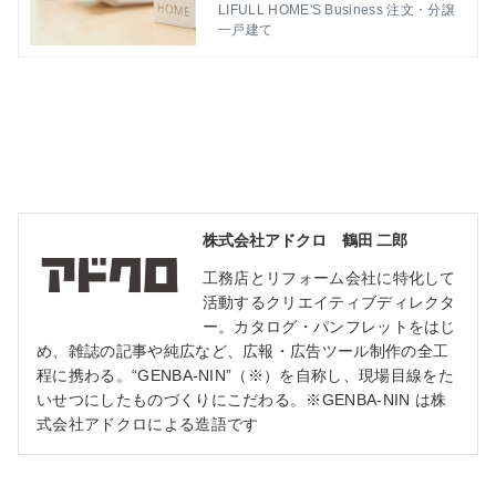
siness 注文・分譲一戸建て
LIFULL HOME'S Business 注文・分譲
一戸建て
株式会社アドクロ 鶴田 二郎
工務店とリフォーム会社に特化して
活動するクリエイティブディレクタ
ー。カタログ・パンフレットをはじ
め、雑誌の記事や純広など、広報・広告ツール制作の全工
程に携わる。“GENBA-NIN”（※）を自称し、現場目線をた
いせつにしたものづくりにこだわる。※GENBA-NIN は株
式会社アドクロによる造語です