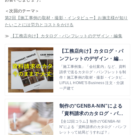
＜次回のテーマ＞
第2回【施工事例の取材・撮影・インタビュー】お施主様が知り
たいことには労力とコストをかける
≫
【工務店向け】カタログ・パンフレットのデザイン・編集
【工務店向け】カタログ・パ
ンフレットのデザイン・編集
の詳細 | LIFULL HOME’S Bu
「施工事例集」「会社案内」など、資料
請求で送るカタログ・パンフレットを制
siness 注文・分譲一戸建て
作！施工事例の取材・撮影・インタビュ
ー経験豊富なディレクターが対応しま
LIFULL HOME'S Business 注文・分譲
す。
一戸建て
制作の“GENBA-NIN”による
「資料請求のカタログ・パン
フレットって結局どうすれ
【全12回コラム】制作の“GENBA-NI
N”による「資料請求のカタログ・パンフ
ば？」 | LIFULL HOME’S Bu
レットって結局どうすれば？」