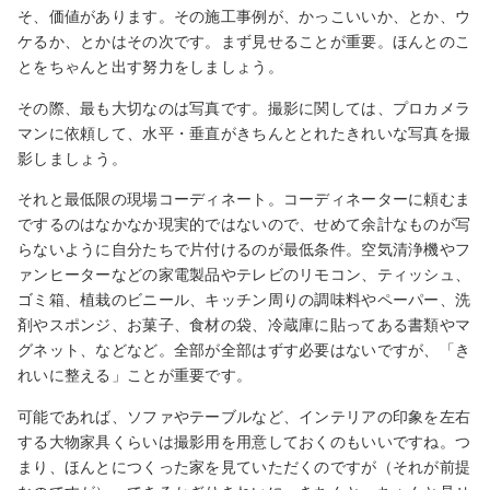
そ、価値があります。その施工事例が、かっこいいか、とか、ウ
ケるか、とかはその次です。まず見せることが重要。ほんとのこ
とをちゃんと出す努力をしましょう。
その際、最も大切なのは写真です。撮影に関しては、プロカメラ
マンに依頼して、水平・垂直がきちんととれたきれいな写真を撮
影しましょう。
それと最低限の現場コーディネート。コーディネーターに頼むま
でするのはなかなか現実的ではないので、せめて余計なものが写
らないように自分たちで片付けるのが最低条件。空気清浄機やフ
ァンヒーターなどの家電製品やテレビのリモコン、ティッシュ、
ゴミ箱、植栽のビニール、キッチン周りの調味料やペーパー、洗
剤やスポンジ、お菓子、食材の袋、冷蔵庫に貼ってある書類やマ
グネット、などなど。全部が全部はずす必要はないですが、「き
れいに整える」ことが重要です。
可能であれば、ソファやテーブルなど、インテリアの印象を左右
する大物家具くらいは撮影用を用意しておくのもいいですね。つ
まり、ほんとにつくった家を見ていただくのですが（それが前提