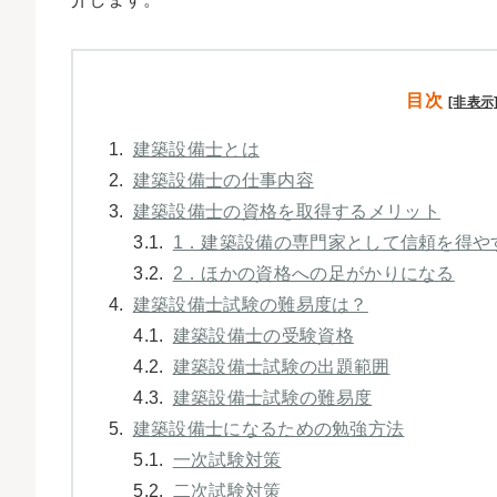
目次
[非表示
1.
建築設備士とは
2.
建築設備士の仕事内容
3.
建築設備士の資格を取得するメリット
3.1.
1．建築設備の専門家として信頼を得や
3.2.
2．ほかの資格への足がかりになる
4.
建築設備士試験の難易度は？
4.1.
建築設備士の受験資格
4.2.
建築設備士試験の出題範囲
4.3.
建築設備士試験の難易度
5.
建築設備士になるための勉強方法
5.1.
一次試験対策
5.2.
二次試験対策